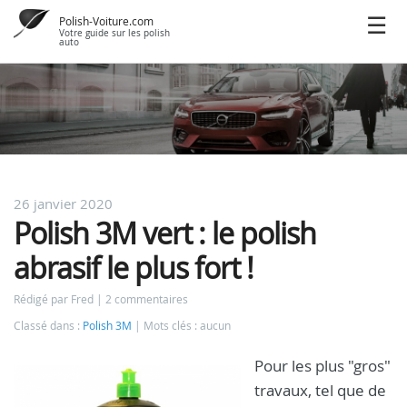
Polish-Voiture.com
Votre guide sur les polish
auto
26 janvier 2020
Polish 3M vert : le polish
abrasif le plus fort !
Rédigé par Fred
2 commentaires
Classé dans :
Polish 3M
Mots clés : aucun
Pour les plus "gros"
travaux, tel que de